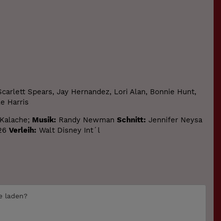
carlett Spears, Jay Hernandez, Lori Alan, Bonnie Hunt,
e Harris
 Kalache;
Musik:
Randy Newman
Schnitt:
Jennifer Neysa
26
Verleih:
Walt Disney Int´l
te laden?