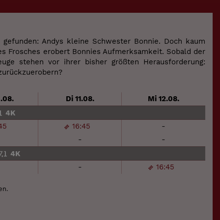
r gefunden: Andys kleine Schwester Bonnie. Doch kaum
eines Frosches erobert Bonnies Aufmerksamkeit. Sobald der
zeuge stehen vor ihrer bisher größten Herausforderung:
 zurückzuerobern?
.08.
Di 11.08.
Mi 12.08.
4K
45
16:45
-
-
-
4K
-
16:45
en.