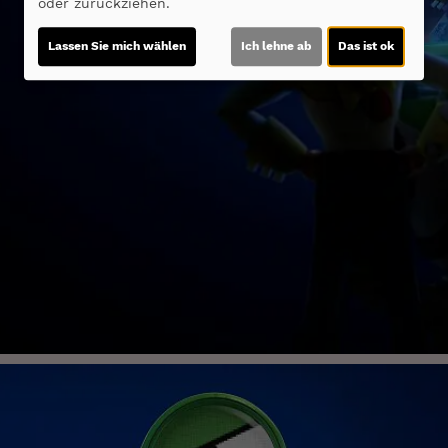
oder zurückziehen.
Lassen Sie mich wählen
Ich lehne ab
Das ist ok