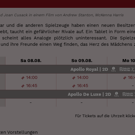
d Joan Cusack in einem Film von Andrew Stanton, McKenna Harris
ear und die anderen Spielzeuge haben einen neuen Besitze
lebt, taucht ein gefährlicher Rivale auf. Ein Tablet in Form 
, scheint alles Analoge plötzlich uninteressant. Die Spiel
und ihre Freunde einen Weg finden, das Herz des Mädchens
Sa 08.08.
So 09.08.
Mo 10
Apollo Royal | 2D
14:00
14:00
16:
16:45
16:45
-
Apollo De Luxe | 2D
-
-
-
Für Tickets auf die Uhrzeit klick
en Vorstellungen