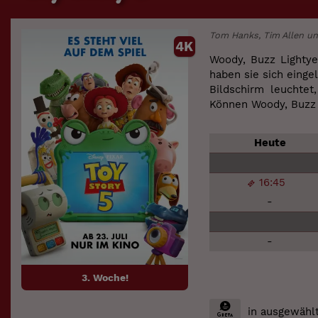
Tom Hanks, Tim Allen un
4K
Woody, Buzz Lighty
haben sie sich einge
Bildschirm leuchtet
Können Woody, Buzz 
Heute
16:45
-
-
3. Woche!
in ausgewählt