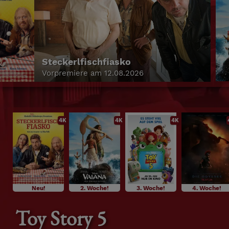
Vaiana
Im Programm
4K
4K
4K
Neu!
2. Woche!
3. Woche!
4. Woche!
Toy Story 5