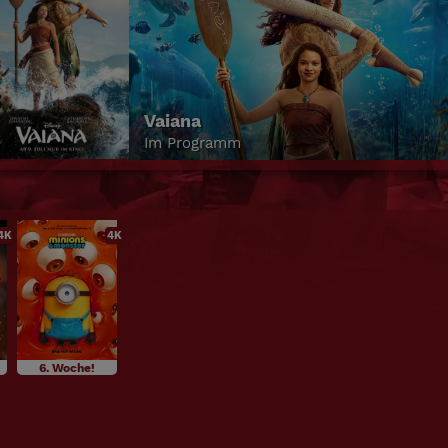
Toy Story 5
Im Programm
4K
4K
6. Woche!