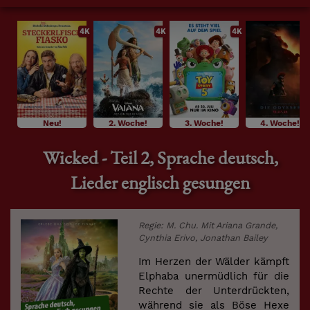
4K
4K
4K
Neu!
2. Woche!
3. Woche!
4. Woche!
Wicked - Teil 2, Sprache deutsch,
Lieder englisch gesungen
Regie: M. Chu. Mit Ariana Grande,
Cynthia Erivo, Jonathan Bailey
Im Herzen der Wälder kämpft
Elphaba unermüdlich für die
Rechte der Unterdrückten,
während sie als Böse Hexe