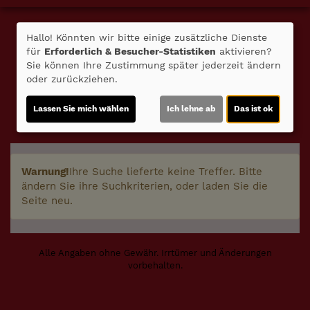
Programm/Tickets
Hallo! Könnten wir bitte einige zusätzliche Dienste
für
Erforderlich & Besucher-Statistiken
aktivieren?
Sie können Ihre Zustimmung später jederzeit ändern
oder zurückziehen.
Komplettes Programm
Filter
Lassen Sie mich wählen
Ich lehne ab
Das ist ok
Warnung!
Ihre Suche lieferte keine Treffer. Bitte
ändern Sie ihre Suchkriterien, oder laden Sie die
Seite neu.
Alle Angaben ohne Gewähr. Irrtümer und Änderungen
vorbehalten.