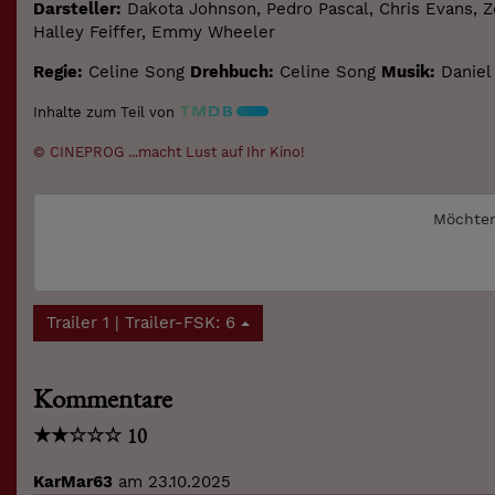
Darsteller:
Dakota Johnson, Pedro Pascal, Chris Evans, Zo
Halley Feiffer, Emmy Wheeler
Regie:
Celine Song
Drehbuch:
Celine Song
Musik:
Daniel
Inhalte zum Teil von
© CINEPROG ...macht Lust auf Ihr Kino!
Möchten
Trailer 1 | Trailer-FSK: 6
Kommentare
★
★
☆
☆
☆
10
KarMar63
am 23.10.2025