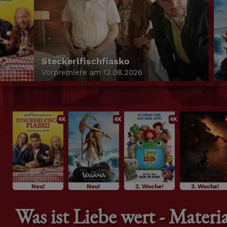
Steckerlfischfiasko
Vorpremiere am 12.08.2026
4K
4K
4K
Neu!
Neu!
2. Woche!
3. Woche!
Was ist Liebe wert - Materia