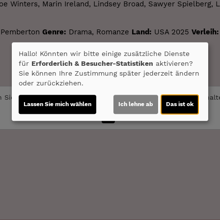
e Winters, Marin Ireland, Lindsey Broad, Sawyer Spielberg, 
 Pemberton
Genre:
Drama, Romanze
Land:
USA 2025
Verleih:
Hallo! Könnten wir bitte einige zusätzliche Dienste
für
Erforderlich & Besucher-Statistiken
aktivieren?
Sie können Ihre Zustimmung später jederzeit ändern
oder zurückziehen.
 Sie von
Youtube (Trailer ansehen)
bereitgestellte externe Inhal
Lassen Sie mich wählen
Ich lehne ab
Das ist ok
Ja