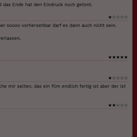
d das Ende hat den Eindruck noch getont.
★
☆
☆
☆
☆
er soooo vorhersehbar darf es dann auch nicht sein.
erlassen.
★
★
★
★
★
★
☆
☆
☆
☆
 mir selten, das ein film endlich fertig ist aber der ist
★
★
☆
☆
☆