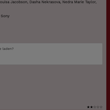
Louisa Jacobson, Dasha Nekrasova, Nedra Marie Taylor,
Sony
te laden?
★
★
☆
☆
☆