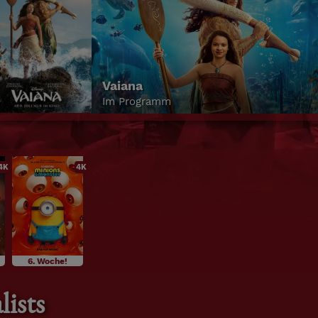
Vaiana
Im Programm
4K
4K
6. Woche!
lists